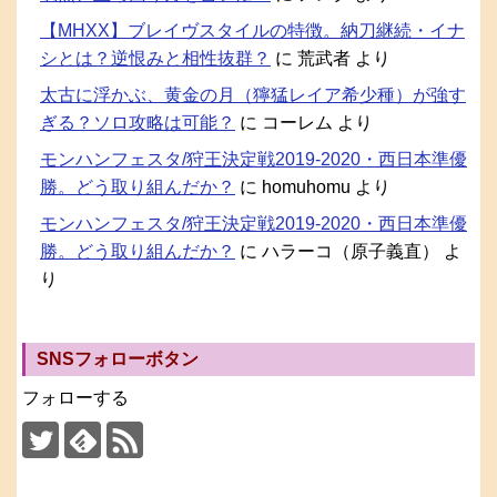
【MHXX】ブレイヴスタイルの特徴。納刀継続・イナ
シとは？逆恨みと相性抜群？
に
荒武者
より
太古に浮かぶ、黄金の月（獰猛レイア希少種）が強す
ぎる？ソロ攻略は可能？
に
コーレム
より
モンハンフェスタ/狩王決定戦2019-2020・西日本準優
勝。どう取り組んだか？
に
homuhomu
より
モンハンフェスタ/狩王決定戦2019-2020・西日本準優
勝。どう取り組んだか？
に
ハラーコ（原子義直）
よ
り
SNSフォローボタン
フォローする