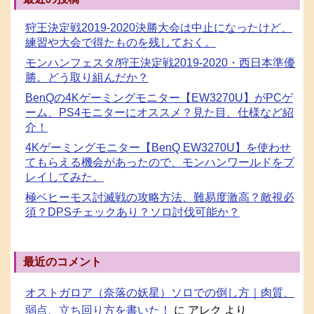
狩王決定戦2019-2020決勝大会は中止になったけど、
練習や大会で得たものを残しておく。
モンハンフェスタ/狩王決定戦2019-2020・西日本準優
勝。どう取り組んだか？
BenQの4Kゲーミングモニター【EW3270U】がPCゲ
ーム、PS4モニターにオススメ？見た目、仕様など紹
介！
4Kゲーミングモニター【BenQ EW3270U】を使わせ
てもらえる機会があったので、モンハンワールドをプ
レイしてみた。
極ベヒーモス討滅戦の攻略方法、難易度激高？敵視必
須？DPSチェックあり？ソロ討伐可能か？
最近のコメント
オストガロア（奈落の妖星）ソロでの倒し方｜肉質、
弱点、立ち回り方を書いた！
に
アレク
より