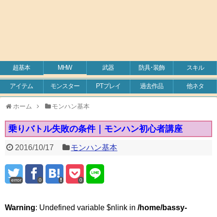
超基本
MHW
武器
防具･装飾
スキル
アイテム
モンスター
PTプレイ
過去作品
他ネタ
ホーム
モンハン基本
乗りバトル失敗の条件｜モンハン初心者講座
2016/10/17
モンハン基本
error
0
0
Warning
: Undefined variable $nlink in
/home/bassy-