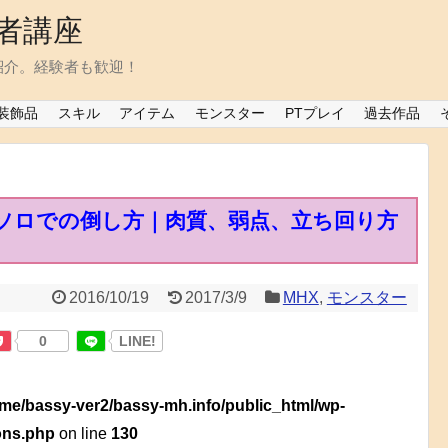
者講座
紹介。経験者も歓迎！
装飾品
スキル
アイテム
モンスター
PTプレイ
過去作品
ソロでの倒し方｜肉質、弱点、立ち回り方
2016/10/19
2017/3/9
MHX
,
モンスター
0
LINE!
me/bassy-ver2/bassy-mh.info/public_html/wp-
ions.php
on line
130