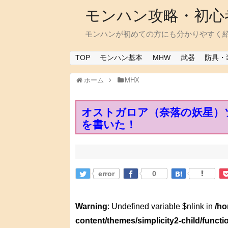
モンハン攻略・初心
モンハンが初めての方にも分かりやすく
TOP
モンハン基本
MHW
武器
防具・
ホーム
MHX
オストガロア（奈落の妖星）
を書いた！
error
0
Warning
: Undefined variable $nlink in
/ho
content/themes/simplicity2-child/funct