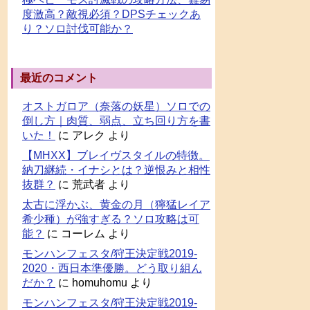
度激高？敵視必須？DPSチェックあ
り？ソロ討伐可能か？
最近のコメント
オストガロア（奈落の妖星）ソロでの
倒し方｜肉質、弱点、立ち回り方を書
いた！
に
アレク
より
【MHXX】ブレイヴスタイルの特徴。
納刀継続・イナシとは？逆恨みと相性
抜群？
に
荒武者
より
太古に浮かぶ、黄金の月（獰猛レイア
希少種）が強すぎる？ソロ攻略は可
能？
に
コーレム
より
モンハンフェスタ/狩王決定戦2019-
2020・西日本準優勝。どう取り組ん
だか？
に
homuhomu
より
モンハンフェスタ/狩王決定戦2019-