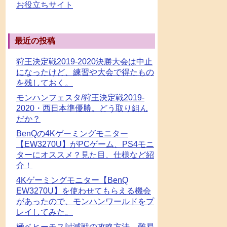
お役立ちサイト
最近の投稿
狩王決定戦2019-2020決勝大会は中止
になったけど、練習や大会で得たもの
を残しておく。
モンハンフェスタ/狩王決定戦2019-
2020・西日本準優勝。どう取り組ん
だか？
BenQの4Kゲーミングモニター
【EW3270U】がPCゲーム、PS4モニ
ターにオススメ？見た目、仕様など紹
介！
4Kゲーミングモニター【BenQ
EW3270U】を使わせてもらえる機会
があったので、モンハンワールドをプ
レイしてみた。
極ベヒーモス討滅戦の攻略方法、難易