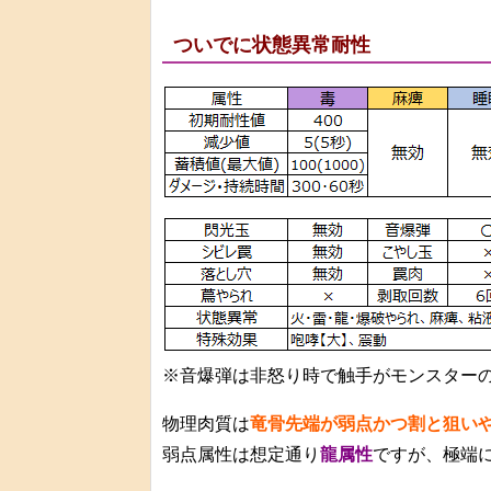
ついでに状態異常耐性
※音爆弾は非怒り時で触手がモンスター
物理肉質は
竜骨先端が弱点かつ割と狙い
弱点属性は想定通り
龍属性
ですが、極端