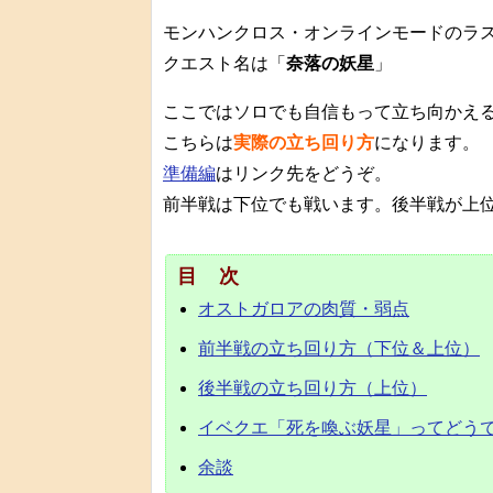
モンハンクロス・オンラインモードのラ
クエスト名は「
奈落の妖星
」
ここではソロでも自信もって立ち向かえ
こちらは
実際の立ち回り方
になります。
準備編
はリンク先をどうぞ。
前半戦は下位でも戦います。後半戦が上
目次
オストガロアの肉質・弱点
前半戦の立ち回り方（下位＆上位）
後半戦の立ち回り方（上位）
イベクエ「死を喚ぶ妖星」ってどう
余談