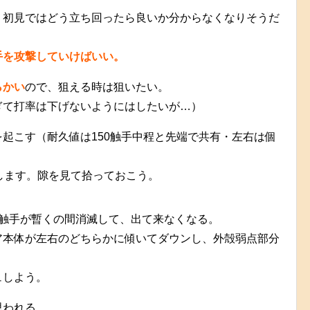
、初見ではどう立ち回ったら良いか分からなくなりそうだ
手を攻撃していけばいい。
らかい
ので、狙える時は狙いたい。
ぎて打率は下げないようにはしたいが…）
起こす（耐久値は150触手中程と先端で共有・左右は個
します。隙を見て拾っておこう。
触手が暫くの間消滅して、出て来なくなる。
ア本体が左右のどちらかに傾いてダウンし、外殻弱点部分
。
ュしよう。
思われる。