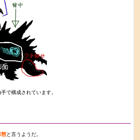
触手で構成されています。
形態
と言うようだ。