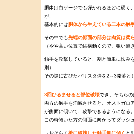
胴体は白ゲージでも弾かれるほどに硬く
が、
基本的には
胴体から生えている二本の触
その中でも
先端の顔面の部分は肉質は柔
（やや高い位置で結構動くので、狙い過
触手を攻撃していると、割と簡単に怯みを
別）
その際に古びたバリスタ弾を2～3発落と
3回ひるませると部位破壊
でき、そちらの
両方の触手を消滅させると、オストガロ
が側面に傾いて、攻撃できるようになる
この時傾いた方の側面に向かってダッシ
→おそらく
後に破壊した触手側に傾く
と