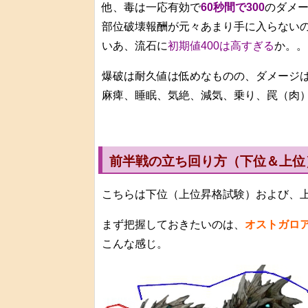
他、毒は一応有効で
60秒間で300
のダメ
部位破壊報酬が元々あまり手に入らない
いあ、流石に
初期値400は高すぎる
か。。
爆破は耐久値は低めなものの、ダメージは
麻痺、睡眠、気絶、減気、乗り、罠（肉
前半戦の立ち回り方（下位＆上位
こちらは下位（上位昇格試験）および、
まず把握しておきたいのは、
オストガロ
こんな感じ。