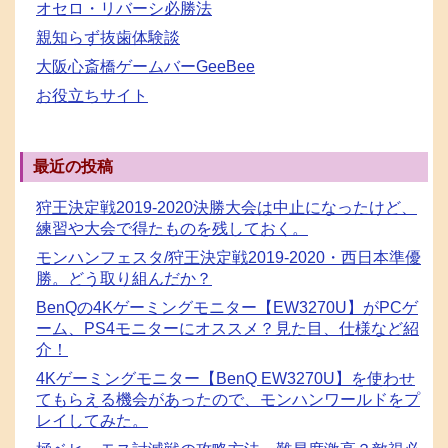
オセロ・リバーシ必勝法
親知らず抜歯体験談
大阪心斎橋ゲームバーGeeBee
お役立ちサイト
最近の投稿
狩王決定戦2019-2020決勝大会は中止になったけど、
練習や大会で得たものを残しておく。
モンハンフェスタ/狩王決定戦2019-2020・西日本準優
勝。どう取り組んだか？
BenQの4Kゲーミングモニター【EW3270U】がPCゲ
ーム、PS4モニターにオススメ？見た目、仕様など紹
介！
4Kゲーミングモニター【BenQ EW3270U】を使わせ
てもらえる機会があったので、モンハンワールドをプ
レイしてみた。