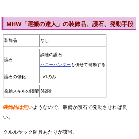
MHW「運搬の達人」の装飾品、護石、発動手段
装飾品
なし
調達の護石
護石
ハニーハンター
も併せて発動する
護石の強化
Lv1のみ
発動スキルの段階
3段階
装飾品は無い
ようなので、装備か護石で発動させれば良
い。
クルルヤック防具あたりが該当。