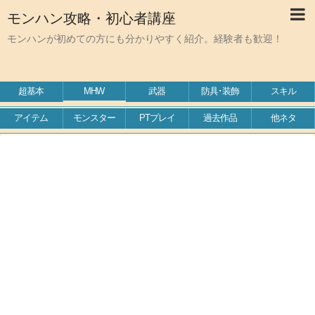
モンハン攻略・初心者講座
モンハンが初めての方にも分かりやすく紹介。経験者も歓迎！
超基本
MHW
武器
防具･装飾
スキル
アイテム
モンスター
PTプレイ
過去作品
他ネタ