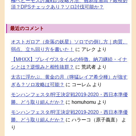
極ベヒーモス討滅戦の攻略方法、難易度激高？敵視必
須？DPSチェックあり？ソロ討伐可能か？
最近のコメント
オストガロア（奈落の妖星）ソロでの倒し方｜肉質、
弱点、立ち回り方を書いた！
に
アレク
より
【MHXX】ブレイヴスタイルの特徴。納刀継続・イナ
シとは？逆恨みと相性抜群？
に
荒武者
より
太古に浮かぶ、黄金の月（獰猛レイア希少種）が強す
ぎる？ソロ攻略は可能？
に
コーレム
より
モンハンフェスタ/狩王決定戦2019-2020・西日本準優
勝。どう取り組んだか？
に
homuhomu
より
モンハンフェスタ/狩王決定戦2019-2020・西日本準優
勝。どう取り組んだか？
に
ハラーコ（原子義直）
よ
り