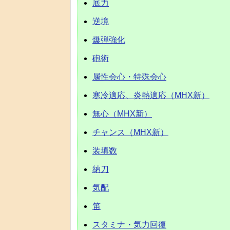
底力
逆境
爆弾強化
砲術
属性会心・特殊会心
寒冷適応、炎熱適応（MHX新）
無心（MHX新）
チャンス（MHX新）
装填数
納刀
気配
笛
スタミナ・気力回復