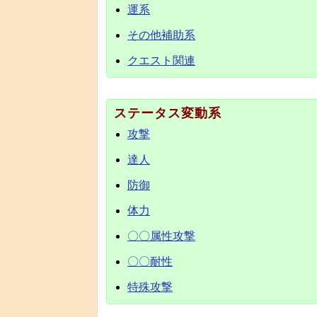
運系
その他補助系
クエスト関連
ステータス変動系
攻撃
達人
防御
体力
〇〇属性攻撃
〇〇耐性
特殊攻撃