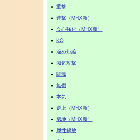
重撃
連撃（MHX新）
会心強化（MHX新）
KO
溜め短縮
減気攻撃
闘魂
無傷
本気
逆上（MHX新）
窮地（MHX新）
属性解放