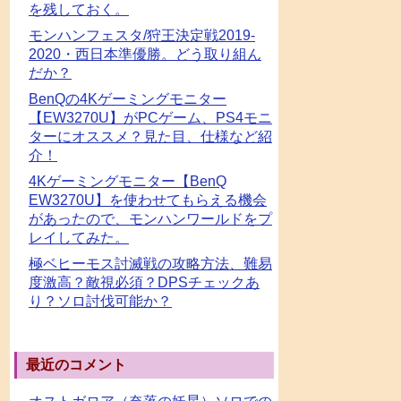
を残しておく。
モンハンフェスタ/狩王決定戦2019-
2020・西日本準優勝。どう取り組ん
だか？
BenQの4Kゲーミングモニター
【EW3270U】がPCゲーム、PS4モニ
ターにオススメ？見た目、仕様など紹
介！
4Kゲーミングモニター【BenQ
EW3270U】を使わせてもらえる機会
があったので、モンハンワールドをプ
レイしてみた。
極ベヒーモス討滅戦の攻略方法、難易
度激高？敵視必須？DPSチェックあ
り？ソロ討伐可能か？
最近のコメント