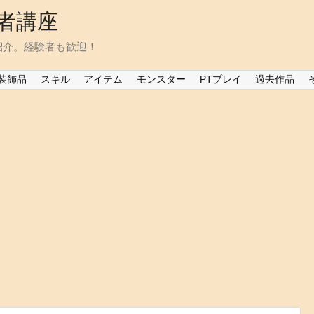
者講座
紹介。経験者も歓迎！
装飾品
スキル
アイテム
モンスター
PTプレイ
過去作品