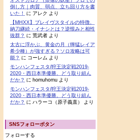
オストガロア（奈落の妖星）ソロでの
倒し方｜肉質、弱点、立ち回り方を書
いた！
に
アレク
より
【MHXX】ブレイヴスタイルの特徴。
納刀継続・イナシとは？逆恨みと相性
抜群？
に
荒武者
より
太古に浮かぶ、黄金の月（獰猛レイア
希少種）が強すぎる？ソロ攻略は可
能？
に
コーレム
より
モンハンフェスタ/狩王決定戦2019-
2020・西日本準優勝。どう取り組ん
だか？
に
homuhomu
より
モンハンフェスタ/狩王決定戦2019-
2020・西日本準優勝。どう取り組ん
だか？
に
ハラーコ（原子義直）
より
SNSフォローボタン
フォローする