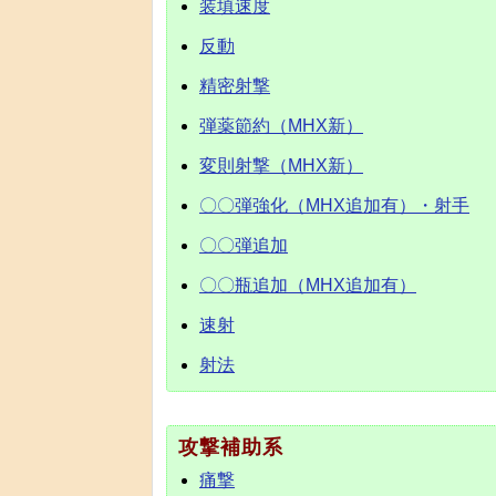
装填速度
反動
精密射撃
弾薬節約（MHX新）
変則射撃（MHX新）
〇〇弾強化（MHX追加有）・射手
〇〇弾追加
〇〇瓶追加（MHX追加有）
速射
射法
攻撃補助系
痛撃