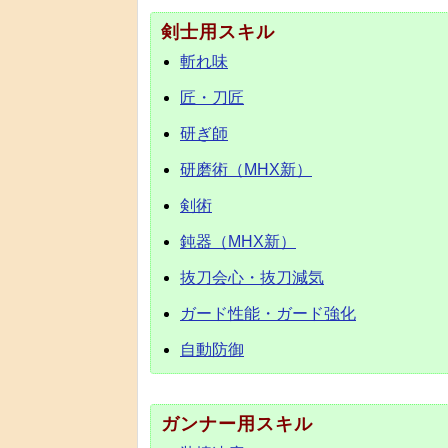
剣士用スキル
斬れ味
匠・刀匠
研ぎ師
研磨術（MHX新）
剣術
鈍器（MHX新）
抜刀会心・抜刀減気
ガード性能・ガード強化
自動防御
ガンナー用スキル