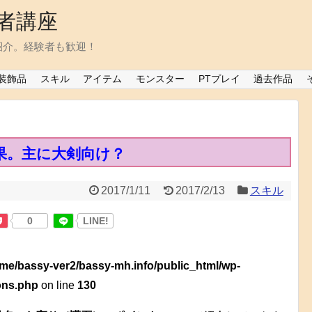
者講座
紹介。経験者も歓迎！
装飾品
スキル
アイテム
モンスター
PTプレイ
過去作品
果。主に大剣向け？
2017/1/11
2017/2/13
スキル
0
LINE!
me/bassy-ver2/bassy-mh.info/public_html/wp-
ions.php
on line
130