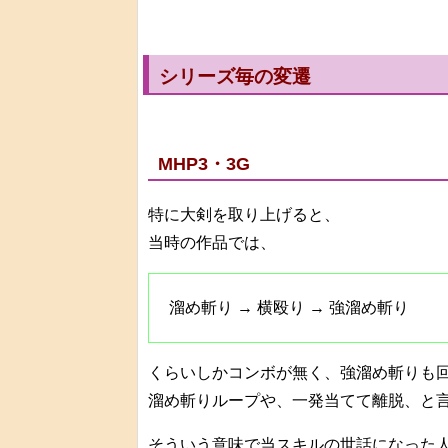
シリーズ毎の変遷
MHP3・3G
特に大剣を取り上げると、
当時の作品では、
溜め斬り → 横殴り → 強溜め斬り
くらいしかコンボが無く、強溜め斬りも
溜め斬りループや、一発当てて離脱、と
そういう意味で当スキルの世話になった