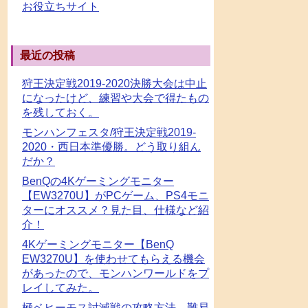
お役立ちサイト
最近の投稿
狩王決定戦2019-2020決勝大会は中止
になったけど、練習や大会で得たもの
を残しておく。
モンハンフェスタ/狩王決定戦2019-
2020・西日本準優勝。どう取り組ん
だか？
BenQの4Kゲーミングモニター
【EW3270U】がPCゲーム、PS4モニ
ターにオススメ？見た目、仕様など紹
介！
4Kゲーミングモニター【BenQ
EW3270U】を使わせてもらえる機会
があったので、モンハンワールドをプ
レイしてみた。
極ベヒーモス討滅戦の攻略方法、難易