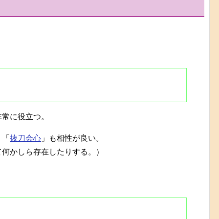
非常に役立つ。
、「
抜刀会心
」も相性が良い。
て何かしら存在したりする。）