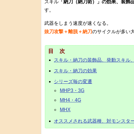
スキル
「納刀（納刀術）」の効果、装飾
す。
武器をしまう速度が速くなる。
抜刀攻撃＋離脱＋納刀
のサイクルが多い
目次
スキル・納刀の装飾品、発動スキル
スキル・納刀の効果
シリーズ毎の変遷
MHP3・3G
MH4・4G
MHX
オススメされる武器種、対モンスタ