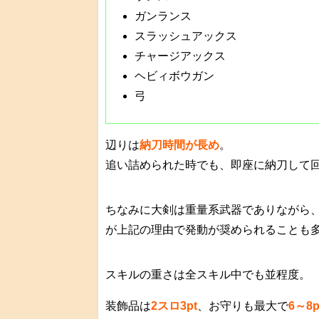
ガンランス
スラッシュアックス
チャージアックス
ヘビィボウガン
弓
辺りは
納刀時間が長め
。
追い詰められた時でも、即座に納刀して
ちなみに大剣は重量系武器でありながら
が上記の理由で発動が奨められることも
スキルの重さは全スキル中でも並程度。
装飾品は
2スロ3pt
、お守りも最大で
6～8p