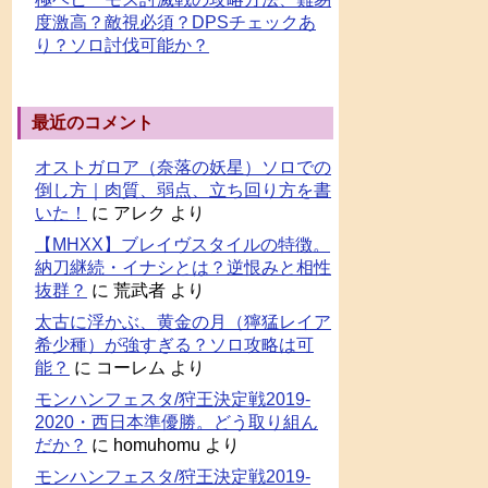
度激高？敵視必須？DPSチェックあ
り？ソロ討伐可能か？
最近のコメント
オストガロア（奈落の妖星）ソロでの
倒し方｜肉質、弱点、立ち回り方を書
いた！
に
アレク
より
【MHXX】ブレイヴスタイルの特徴。
納刀継続・イナシとは？逆恨みと相性
抜群？
に
荒武者
より
太古に浮かぶ、黄金の月（獰猛レイア
希少種）が強すぎる？ソロ攻略は可
能？
に
コーレム
より
モンハンフェスタ/狩王決定戦2019-
2020・西日本準優勝。どう取り組ん
だか？
に
homuhomu
より
モンハンフェスタ/狩王決定戦2019-