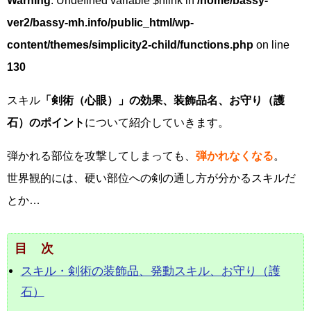
Warning
: Undefined variable $nlink in
/home/bassy-
ver2/bassy-mh.info/public_html/wp-
content/themes/simplicity2-child/functions.php
on line
130
スキル
「剣術（心眼）」の効果、装飾品名、お守り（護
石）のポイント
について紹介していきます。
弾かれる部位を攻撃してしまっても、
弾かれなくなる
。
世界観的には、硬い部位への剣の通し方が分かるスキルだ
とか…
目次
スキル・剣術の装飾品、発動スキル、お守り（護
石）