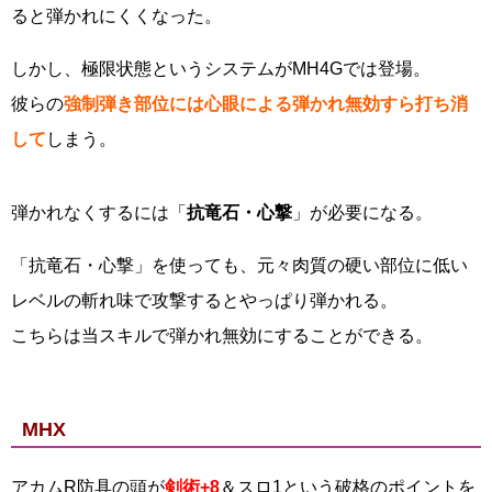
ると弾かれにくくなった。
しかし、極限状態というシステムがMH4Gでは登場。
彼らの
強制弾き部位には心眼による弾かれ無効すら打ち消
して
しまう。
弾かれなくするには「
抗竜石・心撃
」が必要になる。
「抗竜石・心撃」を使っても、元々肉質の硬い部位に低い
レベルの斬れ味で攻撃するとやっぱり弾かれる。
こちらは当スキルで弾かれ無効にすることができる。
MHX
アカムR防具の頭が
剣術+8
＆スロ1という破格のポイントを