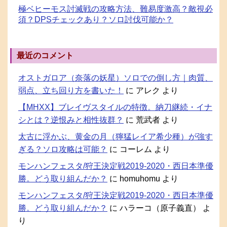
極ベヒーモス討滅戦の攻略方法、難易度激高？敵視必
須？DPSチェックあり？ソロ討伐可能か？
最近のコメント
オストガロア（奈落の妖星）ソロでの倒し方｜肉質、
弱点、立ち回り方を書いた！
に
アレク
より
【MHXX】ブレイヴスタイルの特徴。納刀継続・イナ
シとは？逆恨みと相性抜群？
に
荒武者
より
太古に浮かぶ、黄金の月（獰猛レイア希少種）が強す
ぎる？ソロ攻略は可能？
に
コーレム
より
モンハンフェスタ/狩王決定戦2019-2020・西日本準優
勝。どう取り組んだか？
に
homuhomu
より
モンハンフェスタ/狩王決定戦2019-2020・西日本準優
勝。どう取り組んだか？
に
ハラーコ（原子義直）
よ
り