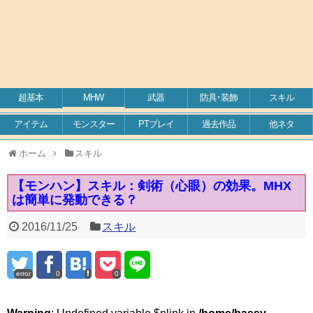
超基本
MHW
武器
防具･装飾
スキル
アイテム
モンスター
PTプレイ
過去作品
他ネタ
ホーム
スキル
【モンハン】スキル：剣術（心眼）の効果。MHX
は簡単に発動できる？
2016/11/25
スキル
error
0
0