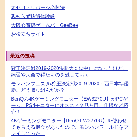
オセロ・リバーシ必勝法
親知らず抜歯体験談
大阪心斎橋ゲームバーGeeBee
お役立ちサイト
最近の投稿
狩王決定戦2019-2020決勝大会は中止になったけど、
練習や大会で得たものを残しておく。
モンハンフェスタ/狩王決定戦2019-2020・西日本準優
勝。どう取り組んだか？
BenQの4Kゲーミングモニター【EW3270U】がPCゲ
ーム、PS4モニターにオススメ？見た目、仕様など紹
介！
4Kゲーミングモニター【BenQ EW3270U】を使わせ
てもらえる機会があったので、モンハンワールドをプ
レイしてみた。