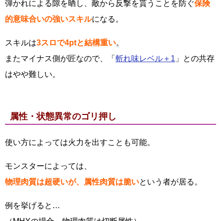
弾かれによる隙を晒し、敵から反撃を貰うことを防ぐ
保険
的意味合いの強いスキル
になる。
スキルは
3スロで4ptと結構重い
。
またマイナス側が匠なので、「
斬れ味レベル＋1
」との共存
はやや難しい。
属性・状態異常のゴリ押し
使い方によっては火力を出すことも可能。
モンスターによっては、
物理肉質は超硬いが、属性肉質は脆い
という者が居る。
例を挙げると…