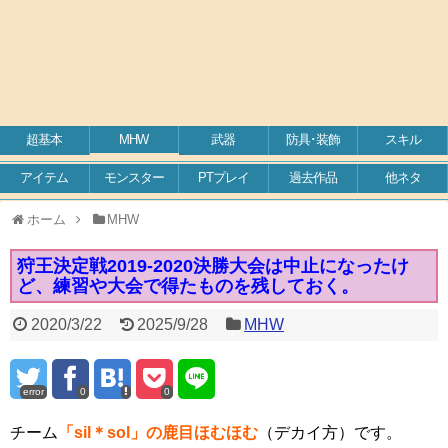
超基本
MHW
武器
防具･装飾
スキル
アイテム
モンスター
PTプレイ
過去作品
他ネタ
ホーム
MHW
狩王決定戦2019-2020決勝大会は中止になったけ
ど、練習や大会で得たものを残しておく。
2020/3/22
2025/9/28
MHW
error
0
0
チーム
「sil＊sol」の鹿目ほむほむ
（デカイ方）です。