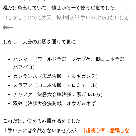
棍だけ突出していて、他はゆるーく使う程度でした。
（しかしこれでも太刀、操虫棍が上手いわけではないけど
ね）
しかし、大会のお題を通じて更に…
ハンマー（ワールド予選：プケプケ、IB西日本予選：
バフバロ）
ガンランス（広島決勝：ネルギガンテ）
スラアク（西日本決勝：ネロミェール）
チャアク（決勝大会準決勝：傷ガルルガ）
双剣（決勝大会決勝戦：オウガ＆ネギ）
これだけ、使える武器が増えました！
上手い人には全然かないませんが、
【超初心者→意識しな