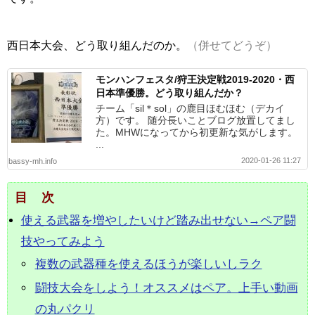
西日本大会、どう取り組んだのか。
（併せてどうぞ）
モンハンフェスタ/狩王決定戦2019-2020・西
日本準優勝。どう取り組んだか？
チーム「sil＊sol」の鹿目ほむほむ（デカイ
方）です。 随分長いことブログ放置してまし
た。MHWになってから初更新な気がします。
...
2020-01-26 11:27
bassy-mh.info
目次
使える武器を増やしたいけど踏み出せない→ペア闘
技やってみよう
複数の武器種を使えるほうが楽しいしラク
闘技大会をしよう！オススメはペア。上手い動画
の丸パクリ