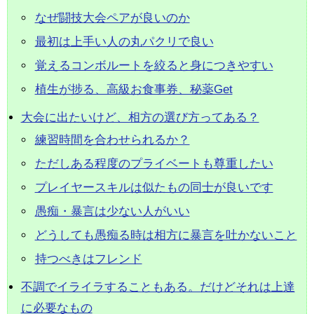
なぜ闘技大会ペアが良いのか
最初は上手い人の丸パクリで良い
覚えるコンボルートを絞ると身につきやすい
植生が捗る、高級お食事券、秘薬Get
大会に出たいけど、相方の選び方ってある？
練習時間を合わせられるか？
ただしある程度のプライベートも尊重したい
プレイヤースキルは似たもの同士が良いです
愚痴・暴言は少ない人がいい
どうしても愚痴る時は相方に暴言を吐かないこと
持つべきはフレンド
不調でイライラすることもある。だけどそれは上達
に必要なもの