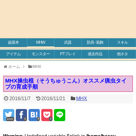
超基本
MHW
武器
防具･装飾
スキル
アイテム
モンスター
PTプレイ
過去作品
他ネタ
ホーム
MHX
MHX操虫棍（そうちゅうこん）オススメ猟虫タイ
プの育成手順
2016/11/7
2016/11/21
MHX
error
0
0