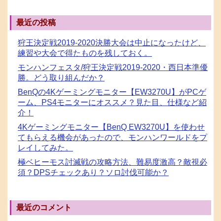
最近の投稿
狩王決定戦2019-2020決勝大会は中止になったけど、
練習や大会で得たものを残しておく。
モンハンフェスタ/狩王決定戦2019-2020・西日本準優
勝。どう取り組んだか？
BenQの4Kゲーミングモニター【EW3270U】がPCゲ
ーム、PS4モニターにオススメ？見た目、仕様など紹
介！
4Kゲーミングモニター【BenQ EW3270U】を使わせ
てもらえる機会があったので、モンハンワールドをプ
レイしてみた。
極ベヒーモス討滅戦の攻略方法、難易度激高？敵視必
須？DPSチェックあり？ソロ討伐可能か？
最近のコメント