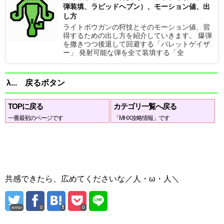
弾装填、ラピッドヘブン）、モーション値、出
し方
ライトボウガンの狩技とそのモーション値、習
得するための出し方を紹介していきます。 爆弾
を撒きつつ後退して回避する「バレットゲイザ
ー」 発射可能な弾を全て装填する「全
λ... 戻るボタン
TOPに戻る
カテゴリ一覧へ戻る
一番最初のページです
「MHX攻略情報」です
共感できたら、広めてくださいな／人・ω・人＼
error
0
0