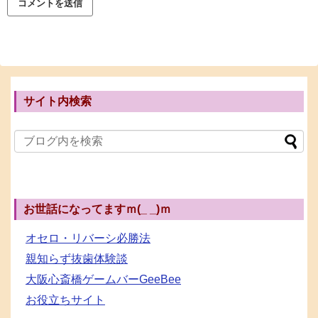
サイト内検索
お世話になってますｍ(_ _)ｍ
オセロ・リバーシ必勝法
親知らず抜歯体験談
大阪心斎橋ゲームバーGeeBee
お役立ちサイト