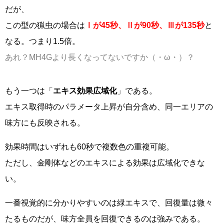
だが、
この型の猟虫の場合は
Ⅰが45秒、Ⅱが90秒、Ⅲが135秒
と
なる。つまり1.5倍。
あれ？MH4Gより長くなってないですか（・ω・）？
もう一つは「
エキス効果広域化
」である。
エキス取得時のパラメータ上昇が自分含め、同一エリアの
味方にも反映される。
効果時間はいずれも60秒で複数色の重複可能。
ただし、金剛体などのエキスによる効果は広域化できな
い。
一番視覚的に分かりやすいのは緑エキスで、回復量は微々
たるものだが、味方全員を回復できるのは強みである。