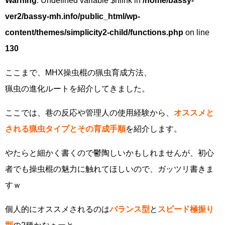
Warning
: Undefined variable $nlink in
/home/bassy-
ver2/bassy-mh.info/public_html/wp-
content/themes/simplicity2-child/functions.php
on line
130
ここまで、MHX操虫棍の猟虫育成方法、
猟虫の進化ルートを紹介してきました。
ここでは、巷の反応や管理人の使用経験から、
オススメと
される猟虫タイプとその育成手順
を紹介します。
やたらと細かく書くので鬱陶しいかもしれませんが、初心
者でも操虫棍の魅力に触れてほしいので、ガッツリ書きま
すｗ
個人的にオススメされるのは
バランス型
と
スピード極振り