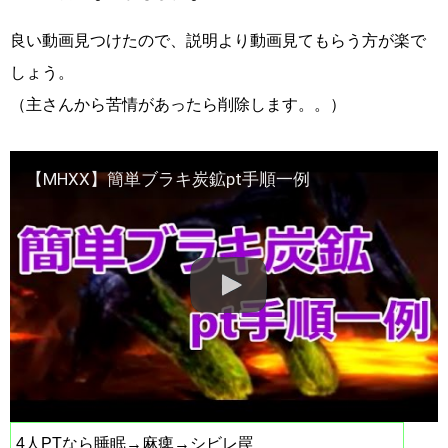
良い動画見つけたので、説明より動画見てもらう方が楽で
しょう。
（主さんから苦情があったら削除します。。）
【MHXX】簡単ブラキ炭鉱pt手順一例
4人PTなら睡眠→麻痺→シビレ罠