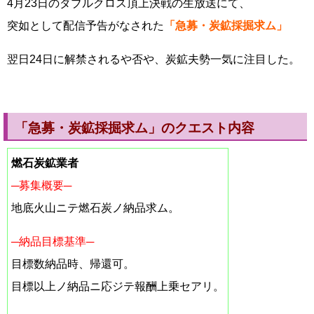
4月23日のダブルクロス頂上決戦の生放送にて、
突如として配信予告がなされた
「急募・炭鉱採掘求ム」
翌日24日に解禁されるや否や、炭鉱夫勢一気に注目した。
「急募・炭鉱採掘求ム」のクエスト内容
燃石炭鉱業者
─募集概要─
地底火山ニテ燃石炭ノ納品求ム。
─納品目標基準─
目標数納品時、帰還可。
目標以上ノ納品ニ応ジテ報酬上乗セアリ。