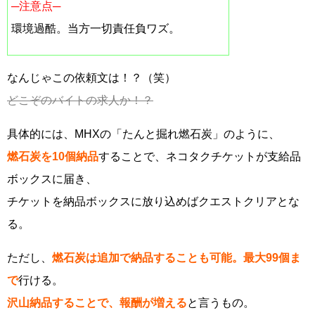
─注意点─
環境過酷。当方一切責任負ワズ。
なんじゃこの依頼文は！？（笑）
どこぞのバイトの求人か！？
具体的には、MHXの「たんと掘れ燃石炭」のように、
燃石炭を10個納品
することで、ネコタクチケットが支給品
ボックスに届き、
チケットを納品ボックスに放り込めばクエストクリアとな
る。
ただし、
燃石炭は追加で納品することも可能。最大99個ま
で
行ける。
沢山納品することで、報酬が増える
と言うもの。