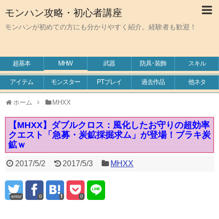
モンハン攻略・初心者講座
モンハンが初めての方にも分かりやすく紹介。経験者も歓迎！
超基本
MHW
武器
防具･装飾
スキル
アイテム
モンスター
PTプレイ
過去作品
他ネタ
ホーム
MHXX
【MHXX】ダブルクロス：風化したお守りの超効率
クエスト「急募・炭鉱採掘求ム」が登場！ブラキ炭
鉱ｗ
2017/5/2
2017/5/3
MHXX
error
0
0