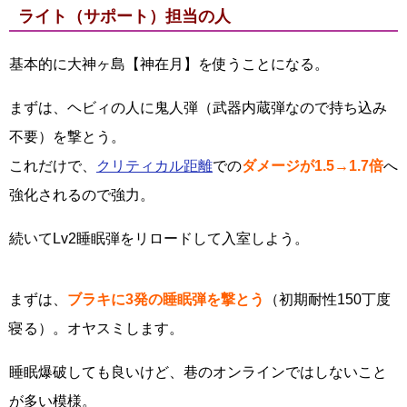
ライト（サポート）担当の人
基本的に大神ヶ島【神在月】を使うことになる。
まずは、ヘビィの人に鬼人弾（武器内蔵弾なので持ち込み
不要）を撃とう。
これだけで、
クリティカル距離
での
ダメージが1.5→1.7倍
へ
強化されるので強力。
続いてLv2睡眠弾をリロードして入室しよう。
まずは、
ブラキに3発の睡眠弾を撃とう
（初期耐性150丁度
寝る）。オヤスミします。
睡眠爆破しても良いけど、巷のオンラインではしないこと
が多い模様。