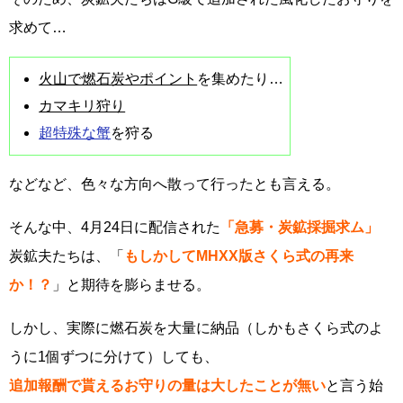
求めて…
火山で燃石炭やポイント
を集めたり…
カマキリ狩り
超特殊な蟹
を狩る
などなど、色々な方向へ散って行ったとも言える。
そんな中、4月24日に配信された
「急募・炭鉱採掘求ム」
炭鉱夫たちは、「
もしかしてMHXX版さくら式の再来
か！？
」と期待を膨らませる。
しかし、実際に燃石炭を大量に納品（しかもさくら式のよ
うに1個ずつに分けて）しても、
追加報酬で貰えるお守りの量は大したことが無い
と言う始