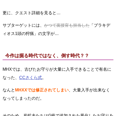
更に、クエスト詳細を見ると…
サブターゲットには、
かつて面接官も担当した
「ブラキデ
ィオス1頭の狩猟」の文字が…
今作は掘る時代ではなく、倒す時代？？
MHXでは、古びたお守りが大量に入手できることで有名に
なった、
CCさくら式
。
なんと
MHXXでは修正されてしまい
、大量入手が出来なく
なってしまったのだ。
そのため、炭鉱夫たちはG級で追加された風化したお守りを