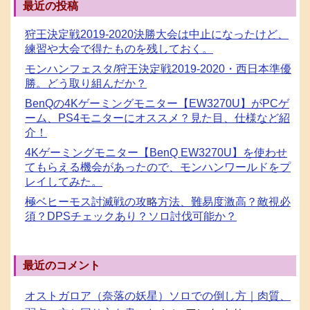
最近の投稿
狩王決定戦2019-2020決勝大会は中止になったけど、
練習や大会で得たものを残しておく。
モンハンフェスタ/狩王決定戦2019-2020・西日本準優
勝。どう取り組んだか？
BenQの4Kゲーミングモニター【EW3270U】がPCゲ
ーム、PS4モニターにオススメ？見た目、仕様など紹
介！
4Kゲーミングモニター【BenQ EW3270U】を使わせ
てもらえる機会があったので、モンハンワールドをプ
レイしてみた。
極ベヒーモス討滅戦の攻略方法、難易度激高？敵視必
須？DPSチェックあり？ソロ討伐可能か？
最近のコメント
オストガロア（奈落の妖星）ソロでの倒し方｜肉質、