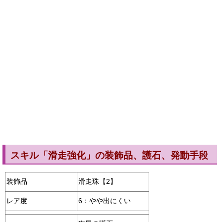
スキル「滑走強化」の装飾品、護石、発動手段
装飾品
滑走珠【2】
レア度
6：やや出にくい