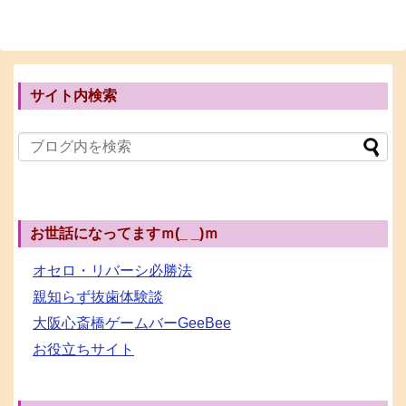
サイト内検索
お世話になってますｍ(_ _)ｍ
オセロ・リバーシ必勝法
親知らず抜歯体験談
大阪心斎橋ゲームバーGeeBee
お役立ちサイト