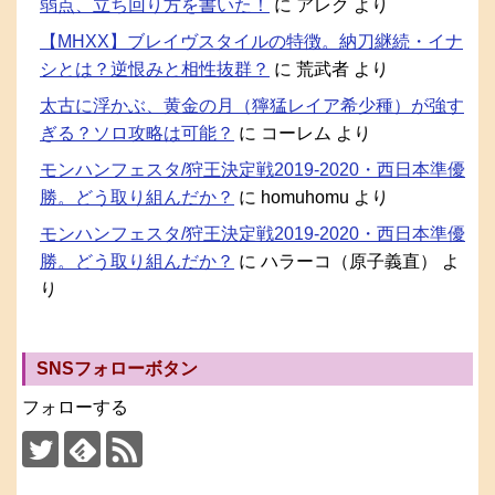
弱点、立ち回り方を書いた！
に
アレク
より
【MHXX】ブレイヴスタイルの特徴。納刀継続・イナ
シとは？逆恨みと相性抜群？
に
荒武者
より
太古に浮かぶ、黄金の月（獰猛レイア希少種）が強す
ぎる？ソロ攻略は可能？
に
コーレム
より
モンハンフェスタ/狩王決定戦2019-2020・西日本準優
勝。どう取り組んだか？
に
homuhomu
より
モンハンフェスタ/狩王決定戦2019-2020・西日本準優
勝。どう取り組んだか？
に
ハラーコ（原子義直）
よ
り
SNSフォローボタン
フォローする