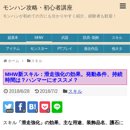
モンハン攻略・初心者講座
モンハンが初めての方にも分かりやすく紹介。経験者も歓迎！
超基本
MHW
武器
防具･装飾
スキル
アイテム
モンスター
PTプレイ
過去作品
他ネタ
ホーム
スキル
MHW新スキル：滑走強化の効果。発動条件、持続
時間は？ハンマーにオススメ？
2018/6/28
2018/7/2
スキル
error
0
0
スキル
「滑走強化」の効果、主な用途、装飾品名、護石
に