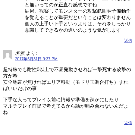
と無いってのが正直な感想ですね
結局、観察してモンスターの攻撃範囲や予備動作
を覚えることが重要だということは変わりません
個人の上手い下手というよりは、それをしっかり
意識してできるかの違いのような気がします
返信
名無
より:
2017年5月31日 9:37 PM
超特殊でも耐性0以上で不屈発動させれば一撃死する攻撃の
方が希
安全地帯が無ければエリア移動（モドリ玉調合打ち）すれ
ばいいだけの事
下手な人ってプレイ以前に情報や準備を疎かにしたり
マルチプレイ前提で考えてるから話が噛み合わないんだよ
ね
返信