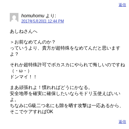
返信
homuhomu
より:
2017年5月20日 12:44 PM
あしねさんへ
＞お前なめてんのか？
っていうより、貴方が超特殊をなめてんだと思います
よ？
それか超特殊許可でボカスカにやられて悔しいのですね
（・ω・）
ドンマイ！！
まあ頑張れよ！慣れればどうにかなる。
安全地帯を確実に確保したいならモドリ玉使えばいい
よ。
ちなみにG級二つ名にも隙を晒す攻撃は一応あるから、
そこでケアすればOK
返信