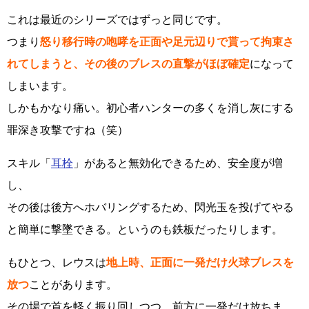
これは最近のシリーズではずっと同じです。
つまり
怒り移行時の咆哮を正面や足元辺りで貰って拘束さ
れてしまうと、その後のブレスの直撃がほぼ確定
になって
しまいます。
しかもかなり痛い。初心者ハンターの多くを消し灰にする
罪深き攻撃ですね（笑）
スキル「
耳栓
」があると無効化できるため、安全度が増
し、
その後は後方へホバリングするため、閃光玉を投げてやる
と簡単に撃墜できる。というのも鉄板だったりします。
もひとつ、レウスは
地上時、正面に一発だけ火球ブレスを
放つ
ことがあります。
その場で首を軽く振り回しつつ、前方に一発だけ放ちま