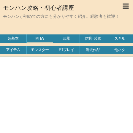
モンハン攻略・初心者講座
モンハンが初めての方にも分かりやすく紹介。経験者も歓迎！
超基本
MHW
武器
防具･装飾
スキル
アイテム
モンスター
PTプレイ
過去作品
他ネタ