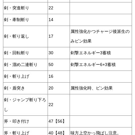
剣・突進斬り
22
剣・牽制斬り
14
属性強化かつチャージ後派生の
剣・斬り返し
17
みビン効果
剣・回転斬り
30
剣撃エネルギー3蓄積
剣・溜め二連斬り
50
剣撃エネルギー6+3蓄積
剣・斬り上げ
16
剣・盾突き
20
属性強化時、ビン効果
剣・ジャンプ斬り下ろ
22
し
斧・叩き付け
47【56】
斧・斬り上げ
40【48】
味方上空かっ飛ばし注意。