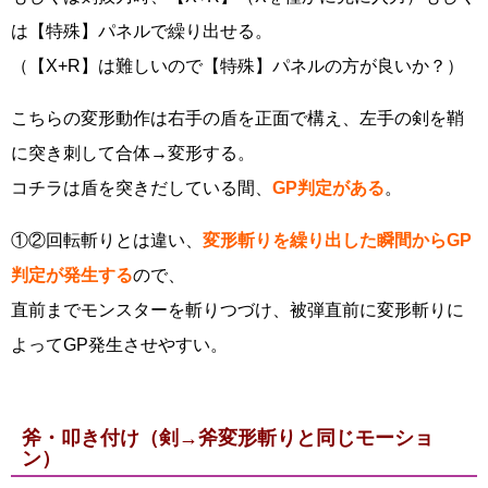
は【特殊】パネルで繰り出せる。
（【X+R】は難しいので【特殊】パネルの方が良いか？）
こちらの変形動作は右手の盾を正面で構え、左手の剣を鞘
に突き刺して合体→変形する。
コチラは盾を突きだしている間、
GP判定がある
。
①②回転斬りとは違い、
変形斬りを繰り出した瞬間からGP
判定が発生する
ので、
直前までモンスターを斬りつづけ、被弾直前に変形斬りに
よってGP発生させやすい。
斧・叩き付け（剣→斧変形斬りと同じモーショ
ン）