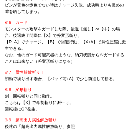
ビンが黄色or赤色でない時はチャージ失敗、成功時よりも長めの
隙を晒してしまう。
※6 ガード
モンスターの攻撃をガードした際、後退【無し】or【中】の場
合、後退終了間際に【X】で斧変形斬り、
【R+A】でチャージ、【B】で回避行動、【X+A】で属性圧縮に派
生できる。
なお、他のガード可能武器のような、納刀状態から即ガードする
ことは出来ない（斧変形斬りになる）
※7 属性解放斬りⅠ
初動で繰り出す場合、【パッド前+A】で少し前進して斬る。
※8 変形斬り
剣・回転斬りと同じ動作。
こちらは【X】で牽制斬りに派生可。
回転後にGP発生。
※9 超高出力属性解放斬り
後述の「超高出力属性解放斬り」参照