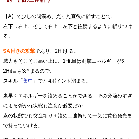
剣・溜め二連斬り
【A】で少しの間溜め、光った直後に離すことで、
左下→右上、そして右上→左下と往復するように斬りつけ
る。
SA付きの攻撃
であり、2Hitする。
威力もそこそこ高い上に、1Hit目は剣撃エネルギーが6、
2Hit目も3溜まるので、
スキル「
集中
」で7+4ポイント溜まる。
素早くエネルギーを溜めることができる。その分溜めすぎ
による弾かれ状態も注意が必要だが。
素の状態でも突進斬り＋溜め二連斬りで一気に黄色発光ま
で持っていける。