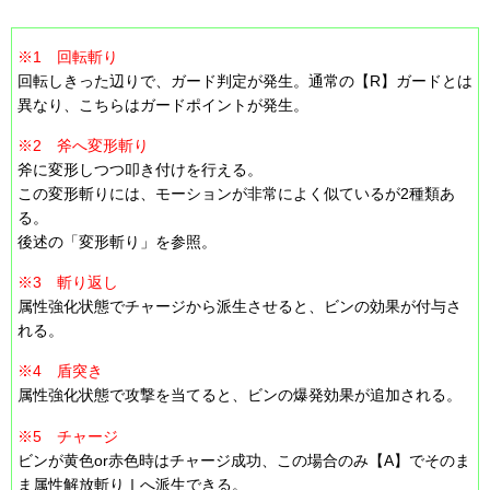
※1 回転斬り
回転しきった辺りで、ガード判定が発生。通常の【R】ガードとは
異なり、こちらはガードポイントが発生。
※2 斧へ変形斬り
斧に変形しつつ叩き付けを行える。
この変形斬りには、モーションが非常によく似ているが2種類あ
る。
後述の「変形斬り」を参照。
※3 斬り返し
属性強化状態でチャージから派生させると、ビンの効果が付与さ
れる。
※4 盾突き
属性強化状態で攻撃を当てると、ビンの爆発効果が追加される。
※5 チャージ
ビンが黄色or赤色時はチャージ成功、この場合のみ【A】でそのま
ま属性解放斬りⅠへ派生できる。