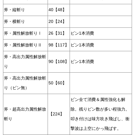
斧・縦斬り
40【48】
斧・横斬り
20【24】
斧・属性解放斬りⅠ
26【31】
ビン1本消費
斧・属性解放斬りⅡ
98【117】
ビン1本消費
斧・高出力属性解放斬
90【108】
ビン1本消費
り
斧・高出力属性解放斬
50【60】
り（ビン無）
ビン全て消費＆属性強化も解
斧・超高出力属性解放
除。残りビン数が多い程強力。
【224】
斬り
叩き付けは味方吹き飛ばし、衝
撃波は上空にかっ飛ばす。