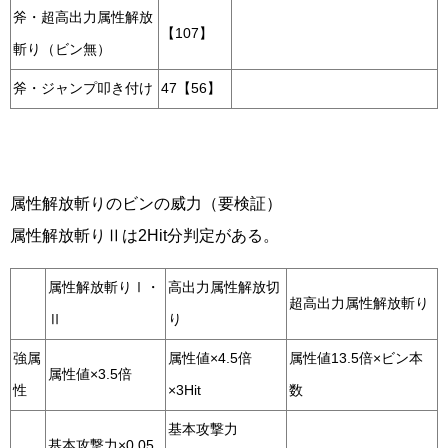
斧・超高出力属性解放
【107】
斬り（ビン無）
斧・ジャンプ叩き付け
47【56】
属性解放斬りのビンの威力（要検証）
属性解放斬りⅡは2Hit分判定がある。
属性解放斬りⅠ・
高出力属性解放切
超高出力属性解放斬り
Ⅱ
り
強属
属性値×4.5倍
属性値13.5倍×ビン本
属性値×3.5倍
性
×3Hit
数
基本攻撃力
基本攻撃力×0.05