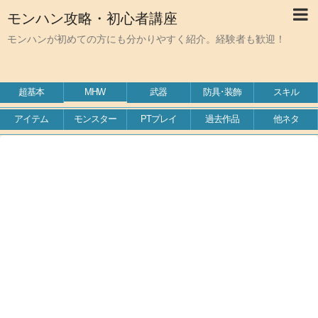
モンハン攻略・初心者講座
モンハンが初めての方にも分かりやすく紹介。経験者も歓迎！
超基本
MHW
武器
防具･装飾
スキル
アイテム
モンスター
PTプレイ
過去作品
他ネタ