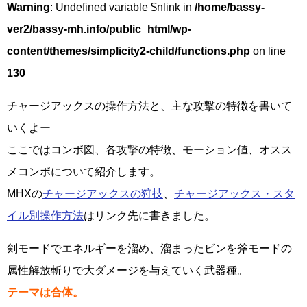
Warning
: Undefined variable $nlink in
/home/bassy-
ver2/bassy-mh.info/public_html/wp-
content/themes/simplicity2-child/functions.php
on line
130
チャージアックスの操作方法と、主な攻撃の特徴を書いて
いくよー
ここではコンボ図、各攻撃の特徴、モーション値、オスス
メコンボについて紹介します。
MHXの
チャージアックスの狩技
、
チャージアックス・スタ
イル別操作方法
はリンク先に書きました。
剣モードでエネルギーを溜め、溜まったビンを斧モードの
属性解放斬りで大ダメージを与えていく武器種。
テーマは合体。