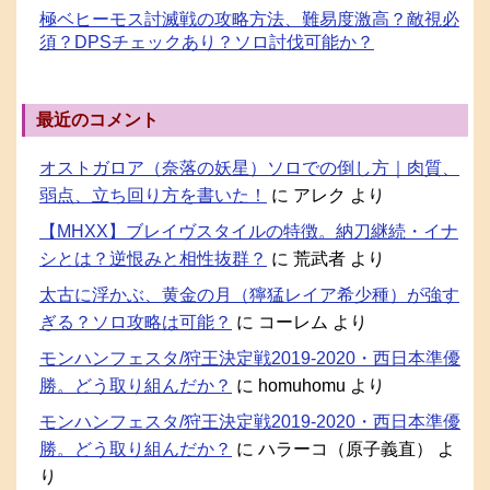
極ベヒーモス討滅戦の攻略方法、難易度激高？敵視必
須？DPSチェックあり？ソロ討伐可能か？
最近のコメント
オストガロア（奈落の妖星）ソロでの倒し方｜肉質、
弱点、立ち回り方を書いた！
に
アレク
より
【MHXX】ブレイヴスタイルの特徴。納刀継続・イナ
シとは？逆恨みと相性抜群？
に
荒武者
より
太古に浮かぶ、黄金の月（獰猛レイア希少種）が強す
ぎる？ソロ攻略は可能？
に
コーレム
より
モンハンフェスタ/狩王決定戦2019-2020・西日本準優
勝。どう取り組んだか？
に
homuhomu
より
モンハンフェスタ/狩王決定戦2019-2020・西日本準優
勝。どう取り組んだか？
に
ハラーコ（原子義直）
よ
り