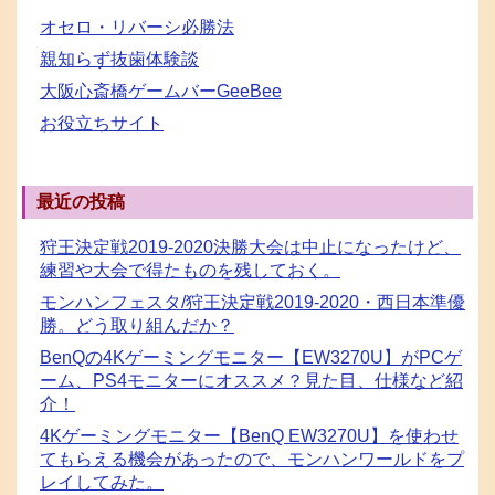
オセロ・リバーシ必勝法
親知らず抜歯体験談
大阪心斎橋ゲームバーGeeBee
お役立ちサイト
最近の投稿
狩王決定戦2019-2020決勝大会は中止になったけど、
練習や大会で得たものを残しておく。
モンハンフェスタ/狩王決定戦2019-2020・西日本準優
勝。どう取り組んだか？
BenQの4Kゲーミングモニター【EW3270U】がPCゲ
ーム、PS4モニターにオススメ？見た目、仕様など紹
介！
4Kゲーミングモニター【BenQ EW3270U】を使わせ
てもらえる機会があったので、モンハンワールドをプ
レイしてみた。