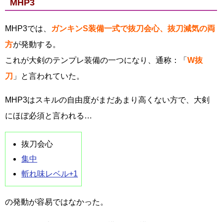
MHP3
MHP3では、
ガンキンS装備一式で抜刀会心、抜刀減気の両
方
が発動する。
これが大剣のテンプレ装備の一つになり、通称：「
W抜
刀
」と言われていた。
MHP3はスキルの自由度がまだあまり高くない方で、大剣
にほぼ必須と言われる…
抜刀会心
集中
斬れ味レベル+1
の発動が容易ではなかった。