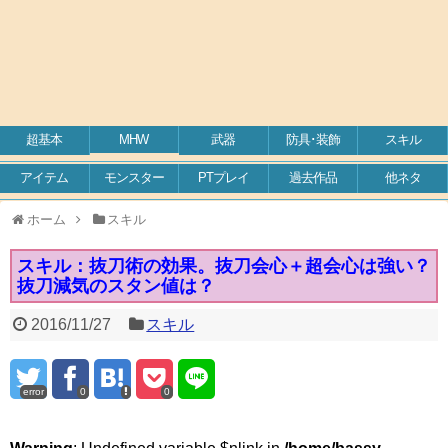
超基本
MHW
武器
防具･装飾
スキル
アイテム
モンスター
PTプレイ
過去作品
他ネタ
ホーム
スキル
スキル：抜刀術の効果。抜刀会心＋超会心は強い？
抜刀減気のスタン値は？
2016/11/27
スキル
error
0
0