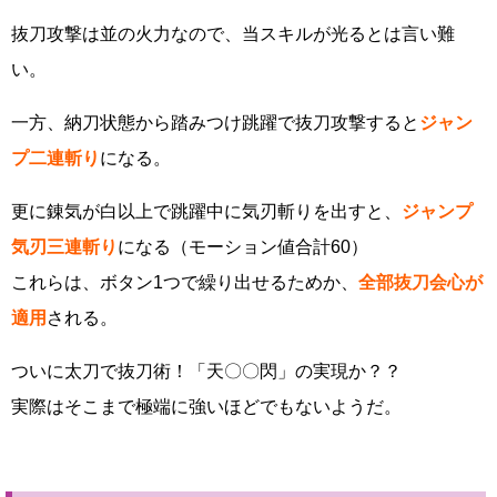
抜刀攻撃は並の火力なので、当スキルが光るとは言い難
い。
一方、納刀状態から踏みつけ跳躍で抜刀攻撃すると
ジャン
プ二連斬り
になる。
更に錬気が白以上で跳躍中に気刃斬りを出すと、
ジャンプ
気刃三連斬り
になる（モーション値合計60）
これらは、ボタン1つで繰り出せるためか、
全部抜刀会心が
適用
される。
ついに太刀で抜刀術！「天〇〇閃」の実現か？？
実際はそこまで極端に強いほどでもないようだ。