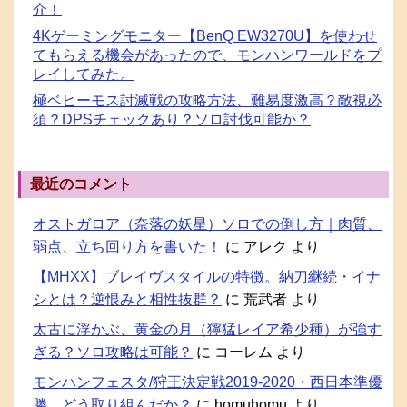
介！
4Kゲーミングモニター【BenQ EW3270U】を使わせ
てもらえる機会があったので、モンハンワールドをプ
レイしてみた。
極ベヒーモス討滅戦の攻略方法、難易度激高？敵視必
須？DPSチェックあり？ソロ討伐可能か？
最近のコメント
オストガロア（奈落の妖星）ソロでの倒し方｜肉質、
弱点、立ち回り方を書いた！
に
アレク
より
【MHXX】ブレイヴスタイルの特徴。納刀継続・イナ
シとは？逆恨みと相性抜群？
に
荒武者
より
太古に浮かぶ、黄金の月（獰猛レイア希少種）が強す
ぎる？ソロ攻略は可能？
に
コーレム
より
モンハンフェスタ/狩王決定戦2019-2020・西日本準優
勝。どう取り組んだか？
に
homuhomu
より