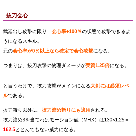
抜刀会心
武器出し攻撃に限り、
会心率+100％
の状態で攻撃できるよ
うになるスキル。
元の
会心率が0％以上なら確定で会心攻撃
になる。
つまりは、抜刀攻撃の物理ダメージが
実質1.25倍
になる。
と言うわけで、抜刀攻撃がメインになる
大剣には必須レベ
ル
である。
抜刀斬り以外に、
抜刀溜め斬りにも適用
される。
抜刀溜め3を当てればモーション値（MHX）は130×1.25＝
162.5
ととんでもない威力になる。