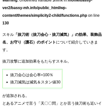
Warning
: Undefined variable $nlink in
/home/bassy-
ver2/bassy-mh.info/public_html/wp-
content/themes/simplicity2-child/functions.php
on line
130
スキル
「抜刀術（抜刀会心・抜刀減気）」の効果、装飾品
名、お守り（護石）のポイント
について紹介していきま
す。
抜刀攻撃に追加効果をもたらすスキル。
抜刀会心は会心率+100％
抜刀減気は減気＆スタン値30
が追加される。
とあるアニメで言う「天〇〇閃」とか言う抜刀術も近いイ