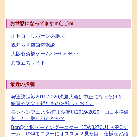
お世話になってますｍ(_ _)ｍ
オセロ・リバーシ必勝法
親知らず抜歯体験談
大阪心斎橋ゲームバーGeeBee
お役立ちサイト
最近の投稿
狩王決定戦2019-2020決勝大会は中止になったけど、
練習や大会で得たものを残しておく。
モンハンフェスタ/狩王決定戦2019-2020・西日本準優
勝。どう取り組んだか？
BenQの4Kゲーミングモニター【EW3270U】がPCゲ
ーム、PS4モニターにオススメ？見た目、仕様など紹