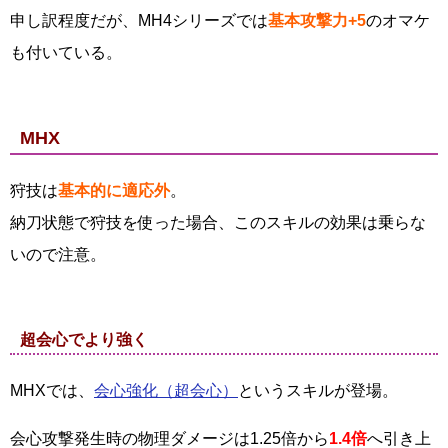
申し訳程度だが、MH4シリーズでは
基本攻撃力+5
のオマケ
も付いている。
MHX
狩技は
基本的に適応外
。
納刀状態で狩技を使った場合、このスキルの効果は乗らな
いので注意。
超会心でより強く
MHXでは、
会心強化（超会心）
というスキルが登場。
会心攻撃発生時の物理ダメージは1.25倍から
1.4倍
へ引き上