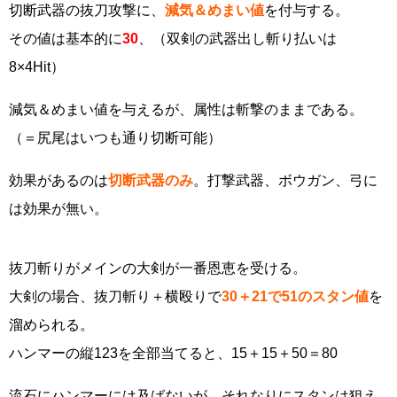
切断武器の抜刀攻撃に、
減気＆めまい値
を付与する。
その値は基本的に
30
、（双剣の武器出し斬り払いは
8×4Hit）
減気＆めまい値を与えるが、属性は斬撃のままである。
（＝尻尾はいつも通り切断可能）
効果があるのは
切断武器のみ
。打撃武器、ボウガン、弓に
は効果が無い。
抜刀斬りがメインの大剣が一番恩恵を受ける。
大剣の場合、抜刀斬り＋横殴りで
30＋21で51のスタン値
を
溜められる。
ハンマーの縦123を全部当てると、15＋15＋50＝80
流石にハンマーには及ばないが、それなりにスタンは狙え