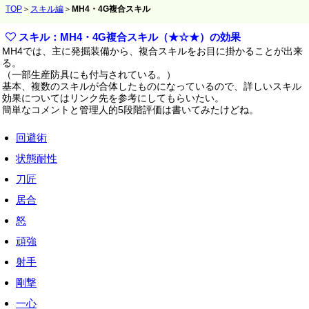
TOP
＞
スキル編
＞
MH4・4G複合スキル
スキル：MH4・4G複合スキル（★☆★）の効果
MH4では、主に発掘装備から、複合スキルをお目に掛かることが出来
る。
（一部生産防具にも付与されている。）
基本、複数のスキルが合体したものになっているので、詳しいスキル
効果についてはリンク先を参考にしてもらいたい。
簡単なコメントと管理人的5段階評価は書いてみたけどね。
回避術
状態耐性
刀匠
居合
怒
頑強
射手
剛撃
一心