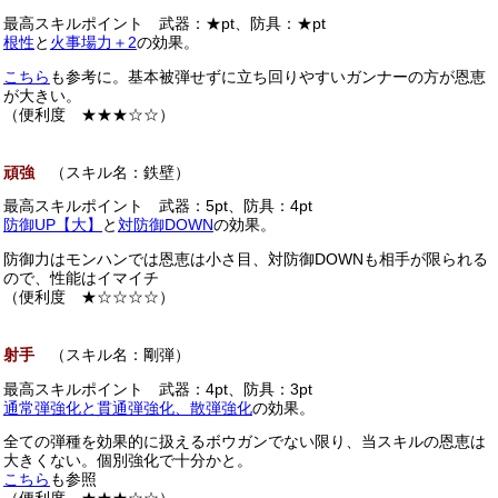
最高スキルポイント 武器：★pt、防具：★pt
根性
と
火事場力＋2
の効果。
こちら
も参考に。基本被弾せずに立ち回りやすいガンナーの方が恩恵
が大きい。
（便利度 ★★★☆☆）
頑強
（スキル名：鉄壁）
最高スキルポイント 武器：5pt、防具：4pt
防御UP【大】
と
対防御DOWN
の効果。
防御力はモンハンでは恩恵は小さ目、対防御DOWNも相手が限られる
ので、性能はイマイチ
（便利度 ★☆☆☆☆）
射手
（スキル名：剛弾）
最高スキルポイント 武器：4pt、防具：3pt
通常弾強化と貫通弾強化、散弾強化
の効果。
全ての弾種を効果的に扱えるボウガンでない限り、当スキルの恩恵は
大きくない。個別強化で十分かと。
こちら
も参照