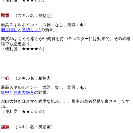
（便利度 ★★★☆☆）
剛撃
（スキル名：無慈悲）
最高スキルポイント 武器：なし、防具：4pt
弱点特効
と
見切り＋2
の効果。
肉質45よりやや柔らかい肉質を持つモンスターには効果的。その武器
種でも恩恵あり。
（便利度 ★★★★☆）
一心
（スキル名：精神力）
最高スキルポイント 武器：なし、防具：4pt
集中
と
お肉大好き
の効果。
お肉大好きはオマケ程度な気が。。。集中の単独発動で良さそうです
ね。
（便利度 ★★☆☆☆）
潔癖
（スキル名：舞踏家）