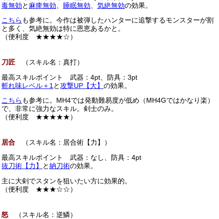
毒無効
と
麻痺無効
、
睡眠無効
、
気絶無効
の効果。
こちら
も参考に。今作は被弾したハンターに追撃するモンスターが割
と多く、気絶無効は特に恩恵あるかと。
（便利度 ★★★★☆）
刀匠
（スキル名：真打）
最高スキルポイント 武器：4pt、防具：3pt
斬れ味レベル＋1
と
攻撃UP【大】
の効果。
こちら
も参考に。MH4では発動難易度が低め（MH4Gではかなり楽）
で、非常に強力なスキル。剣士のみ。
（便利度 ★★★★★）
居合
（スキル名：居合術【力】）
最高スキルポイント 武器：なし、防具：4pt
抜刀術【力】
と
納刀術
の効果。
主に大剣でスタンを狙いたい方に効果的。
（便利度 ★★★☆☆）
怒
（スキル名：逆鱗）