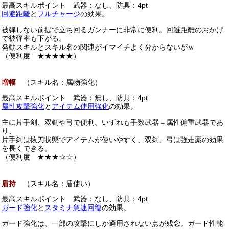
最高スキルポイント 武器：なし、防具：4pt
回避距離
と
フルチャージ
の効果。
被弾しない前提で立ち回るガンナーに非常に便利。回避距離のおかげ
で被弾率も下がる。
発動スキルとスキル名の関連がイマイチよく分からないがｗ
（便利度 ★★★★★）
増幅
（スキル名：属物強化）
最高スキルポイント 武器：無し、防具：4pt
属性攻撃強化
と
アイテム使用強化
の効果。
主に片手剣、双剣や弓で便利。いずれも手数武器＝属性偏重武器であ
り、
片手剣は抜刀状態でアイテムが使いやすく、双剣、弓は強走薬の効果
を長くできる。
（便利度 ★★★☆☆）
盾持
（スキル名：盾使い）
最高スキルポイント 武器：なし、防具：4pt
ガード強化
と
スタミナ急速回復
の効果。
ガード強化は、一部の攻撃にしか適用されない点が残念。ガード性能