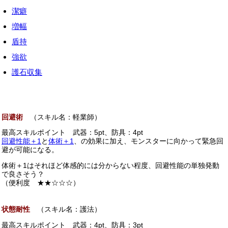
潔癖
増幅
盾持
強欲
護石収集
回避術
（スキル名：軽業師）
最高スキルポイント 武器：5pt、防具：4pt
回避性能＋1
と
体術＋1
、の効果に加え、モンスターに向かって緊急回
避が可能になる。
体術＋1はそれほど体感的には分からない程度、回避性能の単独発動
で良さそう？
（便利度 ★★☆☆☆）
状態耐性
（スキル名：護法）
最高スキルポイント 武器：4pt、防具：3pt