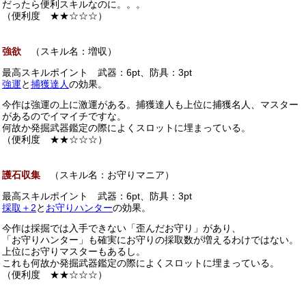
だったら便利スキルなのに。。。
（便利度 ★★☆☆☆）
強欲
（スキル名：増収）
最高スキルポイント 武器：6pt、防具：3pt
強運
と
捕獲達人
の効果。
今作は強運の上に激運がある。捕獲達人も上位に捕獲名人、マスター
があるのでイマイチですな。
何故か発掘武器鑑定の際によくスロットに埋まっている。
（便利度 ★★☆☆☆）
護石収集
（スキル名：お守りマニア）
最高スキルポイント 武器：6pt、防具：3pt
採取＋2
と
お守りハンター
の効果。
今作は採掘では入手できない「歪んだお守り」があり、
「お守りハンター」も確実にお守りの採取数が増えるわけではない。
上位にお守りマスターもあるし。
これも何故か発掘武器鑑定の際によくスロットに埋まっている。
（便利度 ★★☆☆☆）