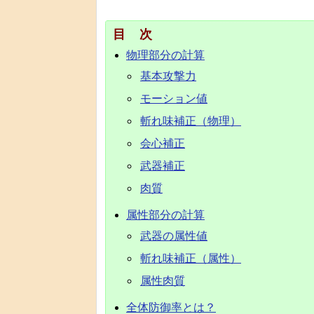
目次
物理部分の計算
基本攻撃力
モーション値
斬れ味補正（物理）
会心補正
武器補正
肉質
属性部分の計算
武器の属性値
斬れ味補正（属性）
属性肉質
全体防御率とは？