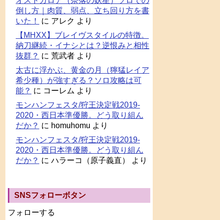
オストガロア（奈落の妖星）ソロでの
倒し方｜肉質、弱点、立ち回り方を書
いた！
に
アレク
より
【MHXX】ブレイヴスタイルの特徴。
納刀継続・イナシとは？逆恨みと相性
抜群？
に
荒武者
より
太古に浮かぶ、黄金の月（獰猛レイア
希少種）が強すぎる？ソロ攻略は可
能？
に
コーレム
より
モンハンフェスタ/狩王決定戦2019-
2020・西日本準優勝。どう取り組ん
だか？
に
homuhomu
より
モンハンフェスタ/狩王決定戦2019-
2020・西日本準優勝。どう取り組ん
だか？
に
ハラーコ（原子義直）
より
SNSフォローボタン
フォローする