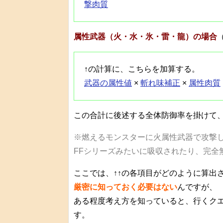
撃肉質
属性武器（火・水・氷・雷・龍）の場合
↑の計算に、こちらを加算する。
武器の属性値
×
斬れ味補正
×
属性肉質
この合計に後述する全体防御率を掛けて
※燃えるモンスターに火属性武器で攻撃
FFシリーズみたいに吸収されたり、完全
ここでは、↑↑の各項目がどのように算出
厳密に知っておく必要はない
んですが、
ある程度考え方を知っていると、行くク
す。