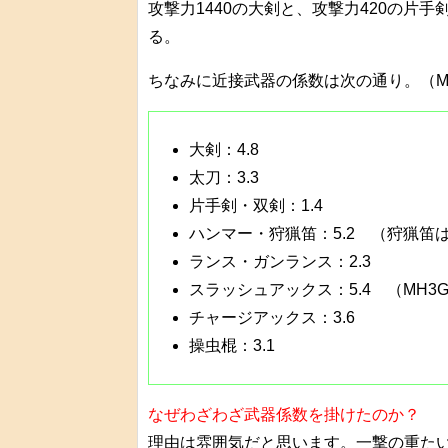
攻撃力1440の大剣と、攻撃力420の片手
る。
ちなみに近接武器の係数は次の通り。（M
大剣：4.8
太刀：3.3
片手剣・双剣：1.4
ハンマー・狩猟笛：5.2 （狩猟笛はM
ランス・ガンランス：2.3
スラッシュアックス：5.4 （MH3G
チャージアックス：3.6
操虫棍：3.1
なぜわざわざ武器係数を掛けたのか？
理由は雰囲気だと思います。一撃の重た