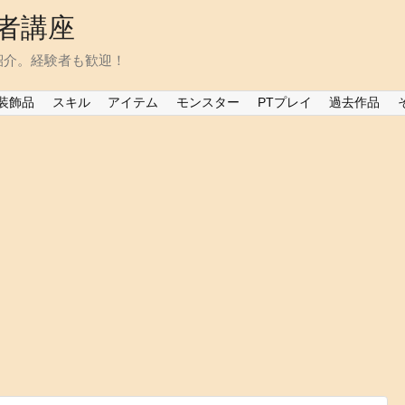
者講座
紹介。経験者も歓迎！
装飾品
スキル
アイテム
モンスター
PTプレイ
過去作品