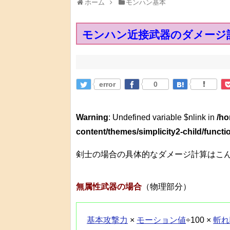
ホーム
モンハン基本
モンハン近接武器のダメージ
error
0
Warning
: Undefined variable $nlink in
/ho
content/themes/simplicity2-child/funct
剣士の場合の具体的なダメージ計算はこ
無属性武器の場合
（物理部分）
基本攻撃力
×
モーション値
÷100 ×
斬れ