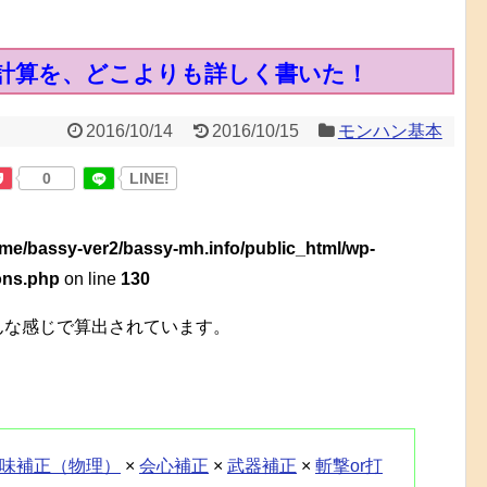
計算を、どこよりも詳しく書いた！
2016/10/14
2016/10/15
モンハン基本
0
LINE!
me/bassy-ver2/bassy-mh.info/public_html/wp-
ions.php
on line
130
んな感じで算出されています。
味補正（物理）
×
会心補正
×
武器補正
×
斬撃or打