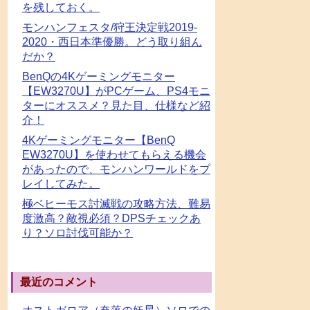
を残しておく。
モンハンフェスタ/狩王決定戦2019-
2020・西日本準優勝。どう取り組ん
だか？
BenQの4Kゲーミングモニター
【EW3270U】がPCゲーム、PS4モニ
ターにオススメ？見た目、仕様など紹
介！
4Kゲーミングモニター【BenQ
EW3270U】を使わせてもらえる機会
があったので、モンハンワールドをプ
レイしてみた。
極ベヒーモス討滅戦の攻略方法、難易
度激高？敵視必須？DPSチェックあ
り？ソロ討伐可能か？
最近のコメント