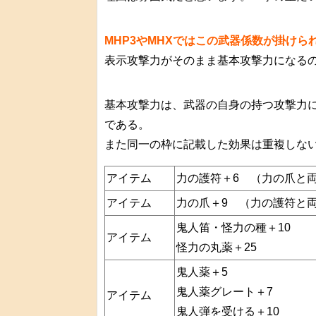
MHP3やMHXではこの武器係数が掛けら
表示攻撃力がそのまま基本攻撃力になる
基本攻撃力は、武器の自身の持つ攻撃力
である。
また同一の枠に記載した効果は重複しな
アイテム
力の護符＋6 （力の爪と両
アイテム
力の爪＋9 （力の護符と両
鬼人笛・怪力の種＋10
アイテム
怪力の丸薬＋25
鬼人薬＋5
鬼人薬グレート＋7
アイテム
鬼人弾を受ける＋10