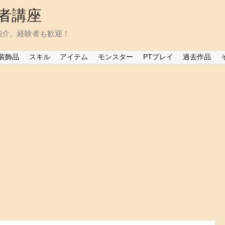
者講座
紹介。経験者も歓迎！
装飾品
スキル
アイテム
モンスター
PTプレイ
過去作品