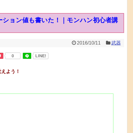
ーション値も書いた！｜モンハン初心者講
2016/10/11
武器
0
LINE!
覚えよう！
、