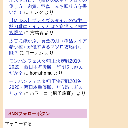
オストガロア（奈落の妖星）ソロでの
倒し方｜肉質、弱点、立ち回り方を書
いた！
に
アレク
より
【MHXX】ブレイヴスタイルの特徴。
納刀継続・イナシとは？逆恨みと相性
抜群？
に
荒武者
より
太古に浮かぶ、黄金の月（獰猛レイア
希少種）が強すぎる？ソロ攻略は可
能？
に
コーレム
より
モンハンフェスタ/狩王決定戦2019-
2020・西日本準優勝。どう取り組ん
だか？
に
homuhomu
より
モンハンフェスタ/狩王決定戦2019-
2020・西日本準優勝。どう取り組ん
だか？
に
ハラーコ（原子義直）
より
SNSフォローボタン
フォローする