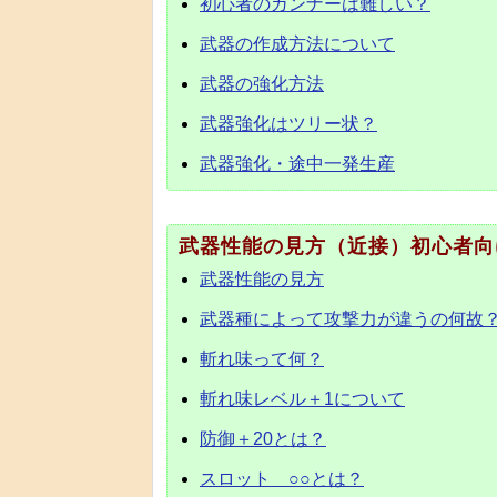
初心者のガンナーは難しい？
武器の作成方法について
武器の強化方法
武器強化はツリー状？
武器強化・途中一発生産
武器性能の見方（近接）初心者向
武器性能の見方
武器種によって攻撃力が違うの何故
斬れ味って何？
斬れ味レベル＋1について
防御＋20とは？
スロット ○○とは？