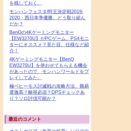
を残しておく。
モンハンフェスタ/狩王決定戦2019-
2020・西日本準優勝。どう取り組ん
だか？
BenQの4Kゲーミングモニター
【EW3270U】がPCゲーム、PS4モニ
ターにオススメ？見た目、仕様など紹
介！
4Kゲーミングモニター【BenQ
EW3270U】を使わせてもらえる機会
があったので、モンハンワールドをプ
レイしてみた。
極ベヒーモス討滅戦の攻略方法、難易
度激高？敵視必須？DPSチェックあ
り？ソロ討伐可能か？
最近のコメント