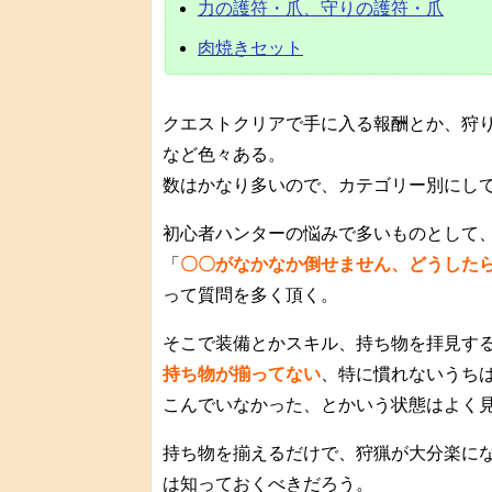
力の護符・爪、守りの護符・爪
肉焼きセット
クエストクリアで手に入る報酬とか、狩
など色々ある。
数はかなり多いので、カテゴリー別にし
初心者ハンターの悩みで多いものとして
「
〇〇がなかなか倒せません、どうした
って質問を多く頂く。
そこで装備とかスキル、持ち物を拝見す
持ち物が揃ってない
、特に慣れないうち
こんでいなかった、とかいう状態はよく
持ち物を揃えるだけで、狩猟が大分楽に
は知っておくべきだろう。