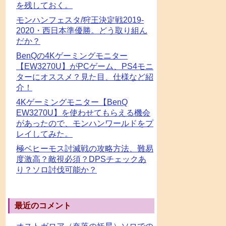
を残しておく。
モンハンフェスタ/狩王決定戦2019-
2020・西日本準優勝。どう取り組ん
だか？
BenQの4Kゲーミングモニター
【EW3270U】がPCゲーム、PS4モニ
ターにオススメ？見た目、仕様など紹
介！
4Kゲーミングモニター【BenQ
EW3270U】を使わせてもらえる機会
があったので、モンハンワールドをプ
レイしてみた。
極ベヒーモス討滅戦の攻略方法、難易
度激高？敵視必須？DPSチェックあ
り？ソロ討伐可能か？
最近のコメント