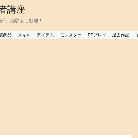
者講座
紹介。経験者も歓迎！
装飾品
スキル
アイテム
モンスター
PTプレイ
過去作品