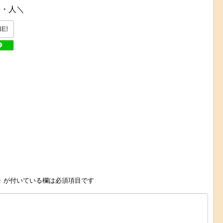
ω・人＼
NE!
※
が付いている欄は必須項目です