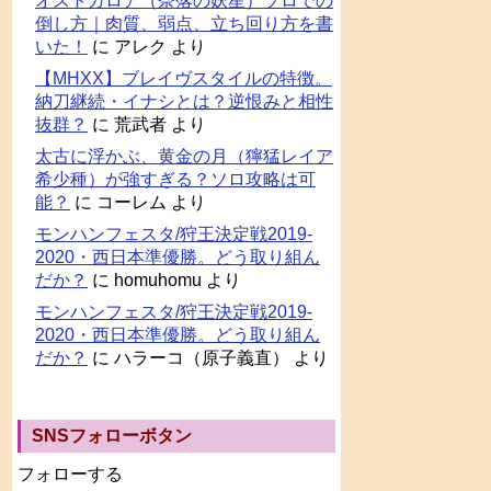
オストガロア（奈落の妖星）ソロでの
倒し方｜肉質、弱点、立ち回り方を書
いた！
に
アレク
より
【MHXX】ブレイヴスタイルの特徴。
納刀継続・イナシとは？逆恨みと相性
抜群？
に
荒武者
より
太古に浮かぶ、黄金の月（獰猛レイア
希少種）が強すぎる？ソロ攻略は可
能？
に
コーレム
より
モンハンフェスタ/狩王決定戦2019-
2020・西日本準優勝。どう取り組ん
だか？
に
homuhomu
より
モンハンフェスタ/狩王決定戦2019-
2020・西日本準優勝。どう取り組ん
だか？
に
ハラーコ（原子義直）
より
SNSフォローボタン
フォローする