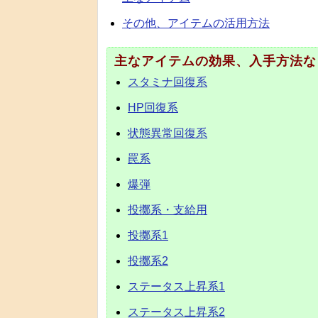
その他、アイテムの活用方法
主なアイテムの効果、入手方法な
スタミナ回復系
HP回復系
状態異常回復系
罠系
爆弾
投擲系・支給用
投擲系1
投擲系2
ステータス上昇系1
ステータス上昇系2