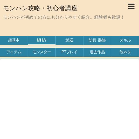
モンハン攻略・初心者講座
モンハンが初めての方にも分かりやすく紹介。経験者も歓迎！
超基本
MHW
武器
防具･装飾
スキル
アイテム
モンスター
PTプレイ
過去作品
他ネタ