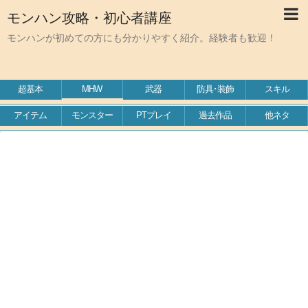
モンハン攻略・初心者講座
モンハンが初めての方にも分かりやすく紹介。経験者も歓迎！
超基本
MHW
武器
防具･装飾
スキル
アイテム
モンスター
PTプレイ
過去作品
他ネタ