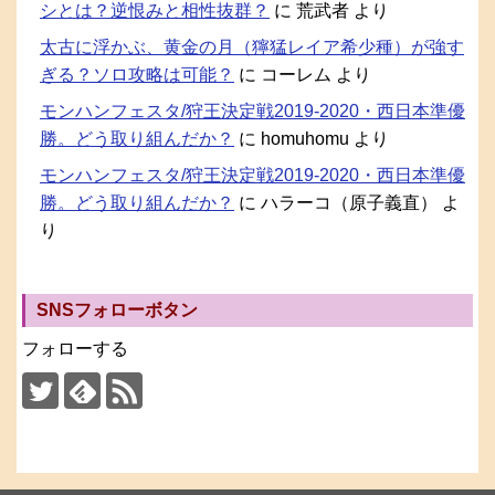
シとは？逆恨みと相性抜群？
に
荒武者
より
太古に浮かぶ、黄金の月（獰猛レイア希少種）が強す
ぎる？ソロ攻略は可能？
に
コーレム
より
モンハンフェスタ/狩王決定戦2019-2020・西日本準優
勝。どう取り組んだか？
に
homuhomu
より
モンハンフェスタ/狩王決定戦2019-2020・西日本準優
勝。どう取り組んだか？
に
ハラーコ（原子義直）
よ
り
SNSフォローボタン
フォローする