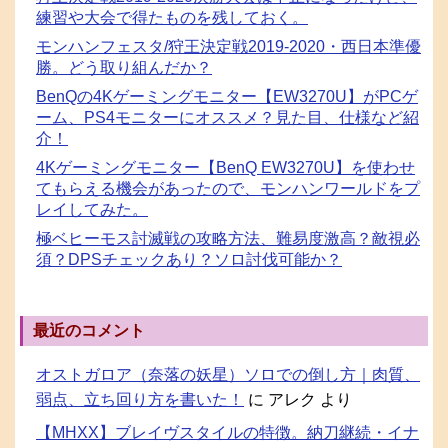
練習や大会で得たものを残しておく。
モンハンフェスタ/狩王決定戦2019-2020・西日本準優
勝。どう取り組んだか？
BenQの4Kゲーミングモニター【EW3270U】がPCゲ
ーム、PS4モニターにオススメ？見た目、仕様など紹
介！
4Kゲーミングモニター【BenQ EW3270U】を使わせ
てもらえる機会があったので、モンハンワールドをプ
レイしてみた。
極ベヒーモス討滅戦の攻略方法、難易度激高？敵視必
須？DPSチェックあり？ソロ討伐可能か？
最近のコメント
オストガロア（奈落の妖星）ソロでの倒し方｜肉質、
弱点、立ち回り方を書いた！
に
アレク
より
【MHXX】ブレイヴスタイルの特徴。納刀継続・イナ